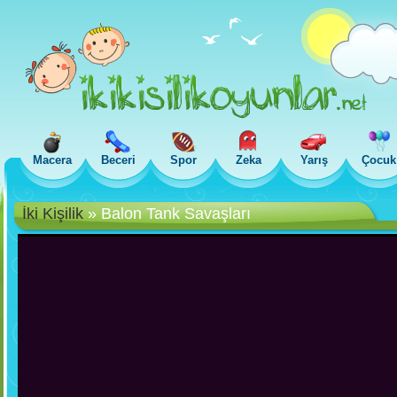
Macera
Beceri
Spor
Zeka
Yarış
Çocuk
İki Kişilik
»
Balon Tank Savaşları