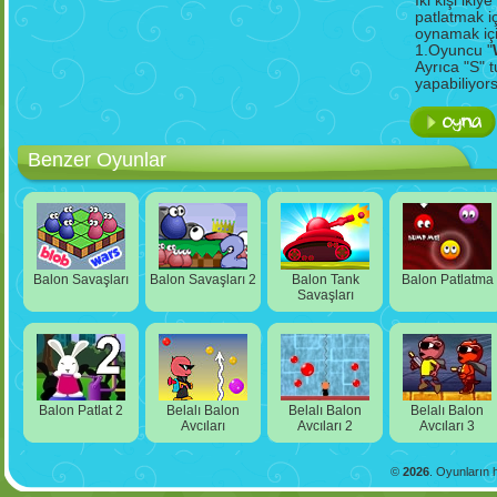
İki kişi iki
patlatmak i
oynamak içi
1.Oyuncu "
Ayrıca "S" t
yapabiliyors
Benzer Oyunlar
Balon Savaşları
Balon Savaşları 2
Balon Tank
Balon Patlatma
Savaşları
Balon Patlat 2
Belalı Balon
Belalı Balon
Belalı Balon
Avcıları
Avcıları 2
Avcıları 3
©
2026
. Oyunların h