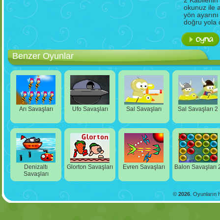
2 Kabilenin 
okunuz ile 
yön ayarını
doğru yola 
Benzer Oyunlar
Arı Savaşları
Ufo Savaşları
Sal Savaşları
Sal Savaşları 2
Denizaltı
Glorton Savaşları
Evren Savaşları
Balon Savaşları 
Savaşları
©
2026
. Oyunların h