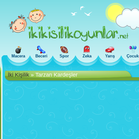
Macera
Beceri
Spor
Zeka
Yarış
Çocuk
İki Kişilik
»
Tarzan Kardeşler