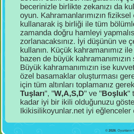
becerinizle birlikte zekanızı da ku
oyun. Kahramanlarımızın fiziksel ö
kullanarak iş birliği ile tüm bölü
zamanda doğru hamleyi yapmalısı
zorlanacaksınız. İyi düşünün ve çe
kullanın. Küçük kahramanımız il
bazen de büyük kahramanımızın s
Büyük kahramanımızın ise kuvvetli
özel basamaklar oluşturması ger
için tüm altınları toplamanız gere
Tuşları
", "
W,A,S,D
" ve "
Boşluk
"
kadar iyi bir ikili olduğunuzu gös
Ikikisilikoyunlar.net iyi eğlenceler 
©
2026
. Oyunların h