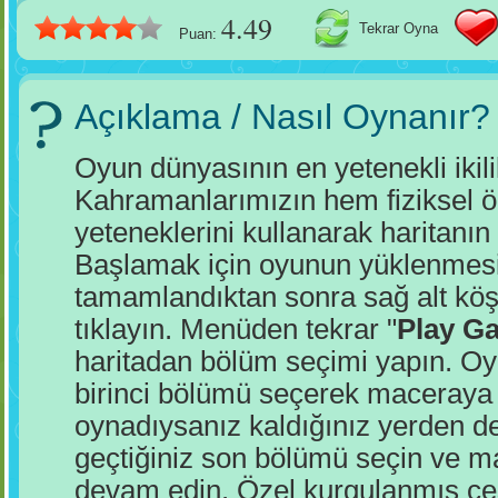
4.49
Tekrar Oyna
Puan:
Açıklama / Nasıl Oynanır?
Oyun dünyasının en yetenekli ikilil
Kahramanlarımızın hem fiziksel öz
yeteneklerini kullanarak haritanı
Başlamak için oyunun yüklenmesi
tamamlandıktan sonra sağ alt köş
tıklayın. Menüden tekrar "
Play G
haritadan bölüm seçimi yapın. Oy
birinci bölümü seçerek maceraya
oynadıysanız kaldığınız yerden d
geçtiğiniz son bölümü seçin ve m
devam edin. Özel kurgulanmış çeşit