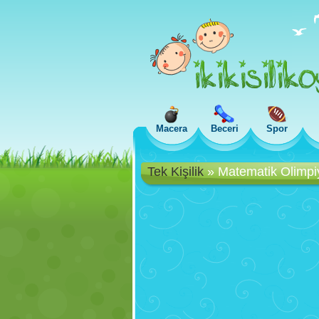
Macera
Beceri
Spor
Tek Kişilik
»
Matematik Olimpiy