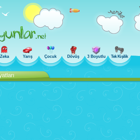
Zeka
Yarış
Çocuk
Dövüş
3 Boyutlu
Tek Kişilik
atları