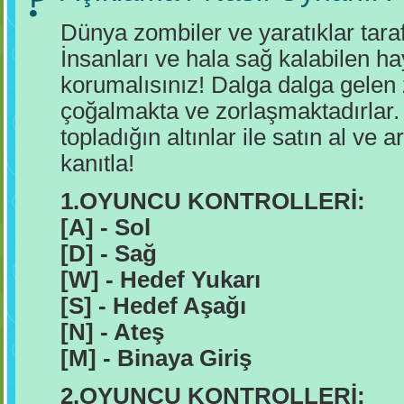
Dünya zombiler ve yaratıklar tara
İnsanları ve hala sağ kalabilen ha
korumalısınız! Dalga dalga gelen
çoğalmakta ve zorlaşmaktadırlar. 
topladığın altınlar ile satın al v
kanıtla!
1.OYUNCU KONTROLLERİ:
[A] - Sol
[D] - Sağ
[W] - Hedef Yukarı
[S] - Hedef Aşağı
[N] - Ateş
[M] - Binaya Giriş
2.OYUNCU KONTROLLERİ: