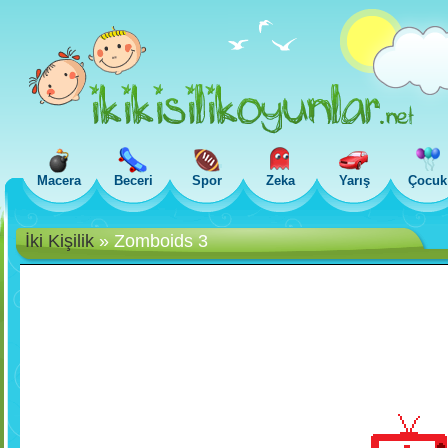
Macera
Beceri
Spor
Zeka
Yarış
Çocuk
İki Kişilik
»
Zomboids 3