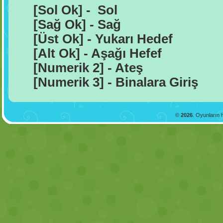
[Sol Ok] - Sol
[Sağ Ok] - Sağ
[Üst Ok] - Yukarı Hedef
[Alt Ok] - Aşağı Hefef
[Numerik 2] - Ateş
[Numerik 3] - Binalara Giriş
©
2026
. Oyunların h