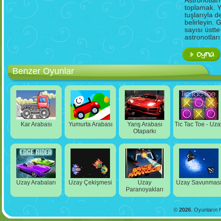
Astronotlar
toplamak. Yu
tuşlarıyla 
belirleyin.
sayısı üstte
astronotlar
Benzer Oyunlar
Kar Arabası
Yumurta Arabası
Yarış Arabası
Tic Tac Toe - Uza
Otaparkı
Uzay Arabaları
Uzay Çekişmesi
Uzay
Uzay Savunmas
Paranoyakları
©
2026
. Oyunların h