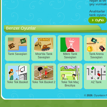
Nişan al v
şey vurmak
Anahtarlar : 
tank oyunu
Benzer Oyunlar
Tank Savaşları
Mısır'da Tank
Mikro Tank
Tank Arena
Savaşları
Savaşları
Savaşları
Teke Tek Basket
Teke Tek Basket 2
Teke Tek Maç
AZ Tank
Brezilya
©
2026
. Oyunların h