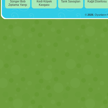
Sünger Bob
Kedi Köpek
Tank Savaşları
Kağıt Düellosu
Zıplama Yarışı
Kavgası
©
2026
. Oyunların h