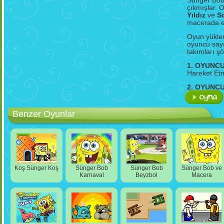
Sünger Bob 
çıkmışlar. 
Yıldız
ve
S
macerada eş
Oyun yüklen
oyuncu sayıs
takımları şö
1. OYUNC
Hareket Etm
2. OYUNC
Hareket Etm
Oyunda sade
Benzer Oyunlar
deniz canlıl
durmaya ça
baştan başl
"
PAUSE
" b
geri dönebili
Koş Sünger Koş
Sünger Bob
Sünger Bob
Sünger Bob ve
Karnaval
Beyzbol
Macera