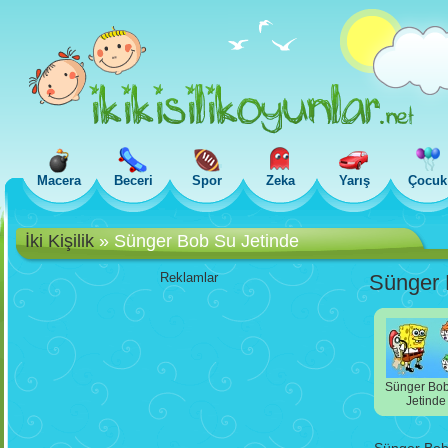
Macera
Beceri
Spor
Zeka
Yarış
Çocuk
İki Kişilik
»
Sünger Bob Su Jetinde
Reklamlar
Sünger 
Sünger Bo
Jetinde