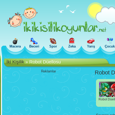
Macera
Beceri
Spor
Zeka
Yarış
Çocuk
İki Kişilik
»
Robot Düellosu
Reklamlar
Robot D
Robot Düel