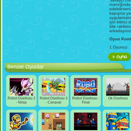
Savaşçı rob
mantığında
edebilirsen
kapışma ya
uygulamalıs
için bitiric
bile rakibi
arkadaşınız i
Oyun Kontr
1.Oyuncu:
Vuruş: "
Z
" 
2.Oyuncu:
Benzer Oyunlar
Vuruş: "
3
" 
İyi Eğlencel
Robot Düellosu 2
Robot Düellosu 3
Robot Düellosu -
Ok Düellosu
- Ninja
- Canavar
Final