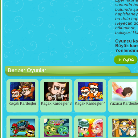
Eğer hatırl
sonunda ha
bölümde şaş
hapishaney
bu defa hap
Heyecan dol
bölümlerle,
bekliyor! H
Oyuncu kon
Büyük kar
Yönlendir
Küçük kar
Yönlendirm
Benzer Oyunlar
İyi eğlencel
Kaçak Kardeşler
Kaçak Kardeşler 3
Kaçak Kardeşler 4
Yüzücü Kardeşle