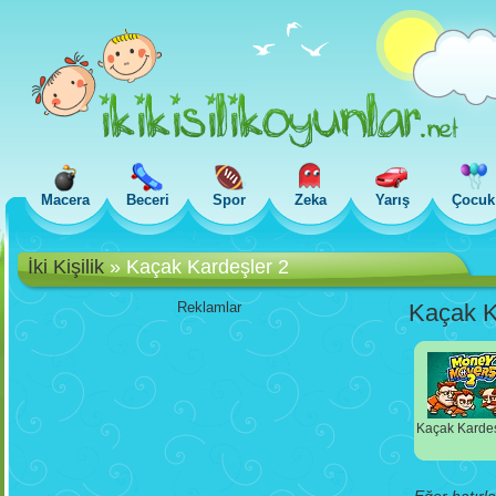
Macera
Beceri
Spor
Zeka
Yarış
Çocuk
İki Kişilik
»
Kaçak Kardeşler 2
Reklamlar
Kaçak K
Kaçak Kardeş