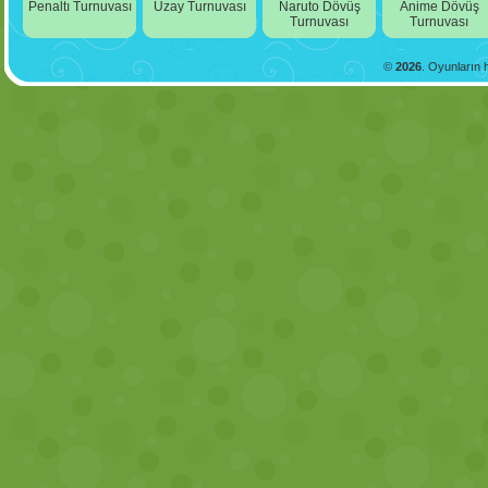
Penaltı Turnuvası
Uzay Turnuvası
Naruto Dövüş
Anime Dövüş
Turnuvası
Turnuvası
©
2026
. Oyunların h