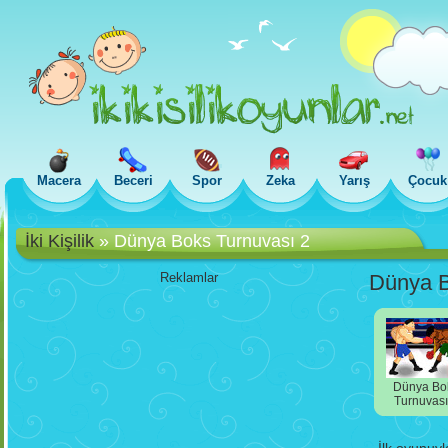
Macera
Beceri
Spor
Zeka
Yarış
Çocuk
İki Kişilik
»
Dünya Boks Turnuvası 2
Reklamlar
Dünya B
Dünya Bo
Turnuvası